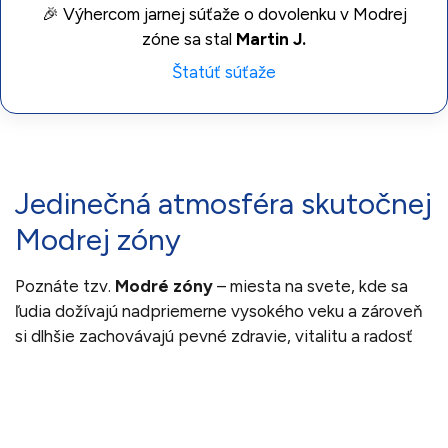
🎉 Výhercom jarnej súťaže o dovolenku v Modrej
zóne sa stal
Martin J.
Štatúť súťaže
Jedinečná atmosféra skutočnej
Modrej zóny
Poznáte tzv.
Modré zóny
– miesta na svete, kde sa
ľudia dožívajú nadpriemerne vysokého veku a zároveň
si dlhšie zachovávajú pevné zdravie, vitalitu a radosť
zo života? Sú to Sardínia, Okinawa, Ikaria, Nicoya a
Loma Linda.