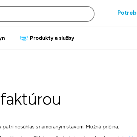
Potreb
lyn
Produkty a služby
faktúrou
u patrí nesúhlas s nameraným stavom. Možná príčina: