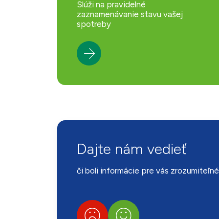
Slúži na pravidelné
zaznamenávanie stavu vašej
spotreby
Dajte nám vedieť
či boli informácie pre vás zrozumiteľn