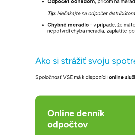
Odpočet odhadom
, pričom na mera
Tip
: Nečakajte na odpočet distribútor
Chybné meradlo
- v prípade, že mát
nepotvrdí chyba meradla, zaplatíte po
Ako si strážiť svoju spot
Spoločnosť VSE má k dispozícii
online slu
Online denník
odpočtov