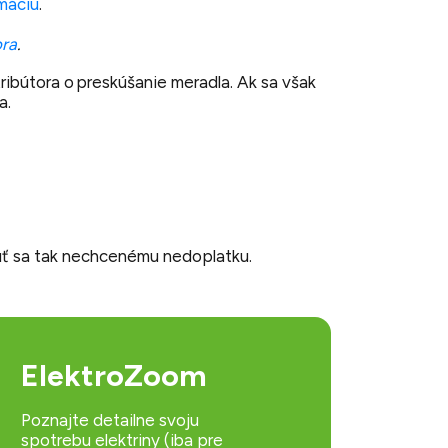
máciu
.
ora
.
ibútora o preskúšanie meradla. Ak sa však
ra.
núť sa tak nechcenému nedoplatku.
ElektroZoom
Poznajte detailne svoju
spotrebu elektriny (iba pre