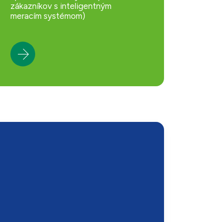
zákazníkov s inteligentným
meracím systémom)