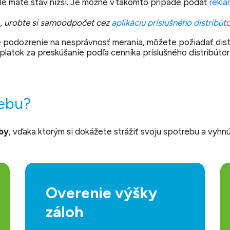
dle máte stav nižší. Je možné v takomto prípade podať
rekla
a, urobte si samoodpočet cez
aplikáciu príslušného distribút
e podozrenie na nesprávnosť merania, môžete požiadať distr
platok za preskúšanie podľa cenníka príslušného distribúto
rebu?
žby
, vďaka ktorým si dokážete strážiť svoju spotrebu a vyh
Overenie výšky
záloh