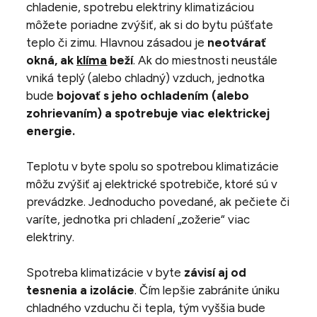
chladenie, spotrebu elektriny klimatizáciou
môžete poriadne zvýšiť, ak si do bytu púšťate
teplo či zimu. Hlavnou zásadou je
neotvárať
okná, ak
klíma
beží
. Ak do miestnosti neustále
vniká teplý (alebo chladný) vzduch, jednotka
bude
bojovať s jeho ochladením (alebo
zohrievaním) a spotrebuje viac elektrickej
energie.
Teplotu v byte spolu so spotrebou klimatizácie
môžu zvýšiť aj elektrické spotrebiče, ktoré sú v
prevádzke. Jednoducho povedané, ak pečiete či
varíte, jednotka pri chladení „zožerie“ viac
elektriny.
Spotreba klimatizácie v byte
závisí aj od
tesnenia a izolácie
. Čím lepšie zabránite úniku
chladného vzduchu či tepla, tým vyššia bude