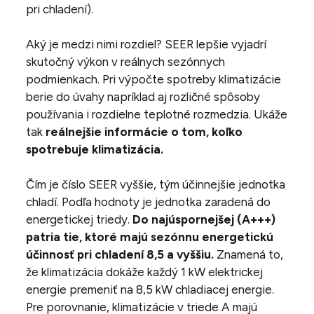
pri chladení).
Aký je medzi nimi rozdiel? SEER lepšie vyjadrí
skutočný výkon v reálnych sezónnych
podmienkach. Pri výpočte spotreby klimatizácie
berie do úvahy napríklad aj rozličné spôsoby
používania i rozdielne teplotné rozmedzia. Ukáže
tak
reálnejšie informácie o tom, koľko
spotrebuje klimatizácia.
Čím je číslo SEER vyššie, tým účinnejšie jednotka
chladí. Podľa hodnoty je jednotka zaradená do
energetickej triedy.
Do najúspornejšej (A+++)
patria tie, ktoré majú sezónnu energetickú
účinnosť pri chladení 8,5 a vyššiu.
Znamená to,
že klimatizácia dokáže každý 1 kW elektrickej
energie premeniť na 8,5 kW chladiacej energie.
Pre porovnanie, klimatizácie v triede A majú