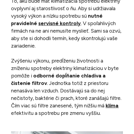
To, akú bude mať klimatizácia spotrebu elektriny
ovplyvní aj starostlivosť o ňu. Aby si udržiavala
vysoký výkon a nízku spotrebu sú
nutné
pravidelné
servisné kontroly
. V spoľahlivých
firmách na ne ani nemusíte myslieť. Sami sa ozvú,
aby ste si dohodli termín, kedy skontrolujú vaše
zariadenie.
Zvýšeniu výkonu, predĺženiu životnosti a
zníženiu spotreby elektriny klimatizáciou v byte
pomôže i
odborné dopĺňanie chladiva a
čistenie filtrov
. Jednotka totiž z priestoru
nenasáva len vzduch. Dostávajú sa do nej
nečistoty, baktérie či prach, ktoré zanášajú filtre.
Čím viac sú filtre zanesené, tým nižšiu má
klíma
efektivitu a spotrebu pre zmenu vyššiu.