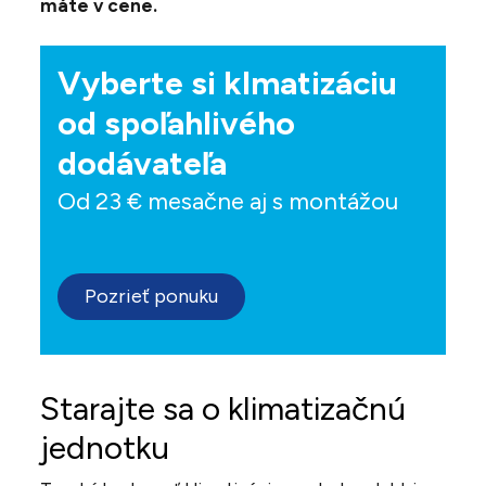
máte v cene.
Vyberte si klmatizáciu
od spoľahlivého
dodávateľa
Od 23 € mesačne aj s montážou
Pozrieť ponuku
Starajte sa o klimatizačnú
jednotku