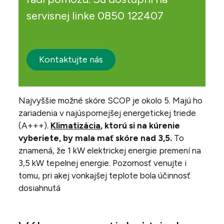
servisnej linke 0850 122407
Kontaktujte nás
Najvyššie možné skóre SCOP je okolo 5. Majú ho
zariadenia v najúspornejšej energetickej triede
(A+++).
Klimatizácia
, ktorú si na kúrenie
vyberiete, by mala mať skóre nad 3,5.
To
znamená, že 1 kW elektrickej energie premení na
3,5 kW tepelnej energie. Pozornosť venujte i
tomu, pri akej vonkajšej teplote bola účinnosť
dosiahnutá