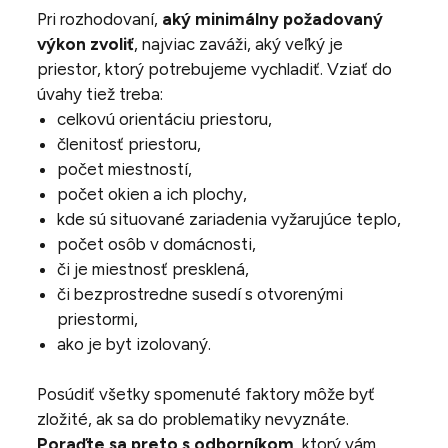
Pri rozhodovaní,
aký minimálny požadovaný
výkon zvoliť
, najviac zaváži, aký veľký je
priestor, ktorý potrebujeme vychladiť. Vziať do
úvahy tiež treba:
celkovú orientáciu priestoru,
členitosť priestoru,
počet miestností,
počet okien a ich plochy,
kde sú situované zariadenia vyžarujúce teplo,
počet osôb v domácnosti,
či je miestnosť presklená,
či bezprostredne susedí s otvorenými
priestormi,
ako je byt izolovaný.
Posúdiť všetky spomenuté faktory môže byť
zložité, ak sa do problematiky nevyznáte.
Poraďte sa preto s odborníkom
, ktorý vám