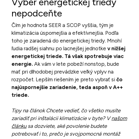
Výber energetickej triedy
nepodceňte
Čím je hodnota SEER a SCOP vyššia, tým je
klimatizácia úspornejšia a efektívnejšia. Podľa
toho je zaradená do energetickej triedy. Mnohí
ľudia radšej siahnu po lacnejšej jednotke
v nižšej
energetickej triede. Tá však spotrebuje viac
energie.
Ak vám v lete pobeží nonstop, bude
mať pri dlhodobej prevádzke veľký vplyv na
rozpočet. Lepším riešením je preto vybrať si
čo
najúspornejšie zariadenie, teda aspoň v A++
triede.
Tipy na článok Chcete vedieť, čo všetko musíte
zariadiť pri inštalácii klimatizácie v byte? V
našom
článku
sa dozviete, aké povolenie budete
potrebovať i to, prečo je svojpomocná montáž