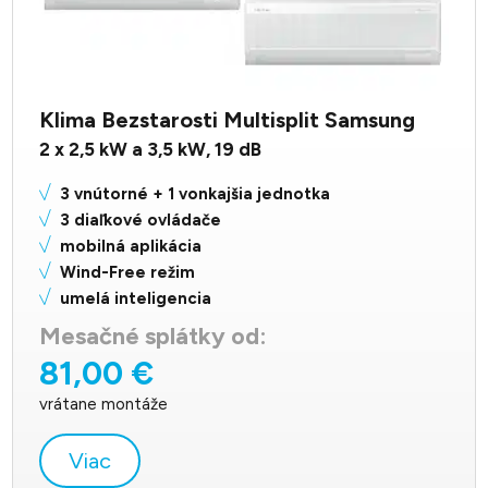
Klima Bezstarosti Multisplit Samsung
2 x 2,5 kW a 3,5
kW,
19
dB
3 vnútorné + 1 vonkajšia jednotka
3 diaľkové ovládače
mobilná aplikácia
Wind-Free režim
umelá inteligencia
Mesačné splátky od:
81,00 €
vrátane montáže
Viac