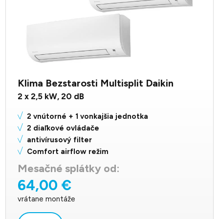
Klima Bezstarosti Multisplit Daikin
2 x 2,5
kW,
20
dB
2 vnútorné + 1 vonkajšia jednotka
2 diaľkové ovládače
antivírusový filter
Comfort airflow režim
Mesačné splátky od:
64,00 €
vrátane montáže