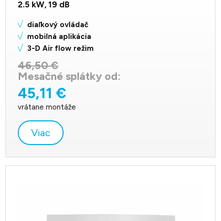
2.5
kW,
19
dB
diaľkový ovládač
mobilná aplikácia
3-D Air flow režim
46,50 €
Mesačné splátky od:
45,11 €
vrátane montáže
Viac