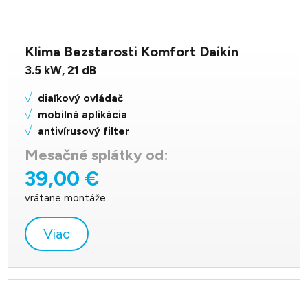
Klima Bezstarosti Komfort Daikin
3.5
kW,
21
dB
diaľkový ovládač
mobilná aplikácia
antivírusový filter
Mesačné splátky od:
39,00 €
vrátane montáže
Viac