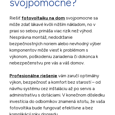
svojpomocne?
Riešiť
fotovoltaiku na dom
svojpomocne sa
môže zdať lákavé kvôli nižším nákladom, no v
praxi so sebou prináša viac rizík než výhod.
Nesprávna montáž, nedodržanie
bezpečnostných noriem alebo nevhodný výber
komponentov môže viesť k problémom s
výkonom, poškodeniu zariadenia či dokonca k
nebezpečenstvu pre vás a váš domov.
Profesionálne riešenie
vám zaručí optimálny
výkon, bezpečnosť a komfort bez starostí – od
návrhu systému cez inštaláciu až po servis a
administratívu s dotáciami. V konečnom dôsledku
investícia do odborníkov znamená istotu, že vaša
fotovoltika bude fungovať efektívne a bez
komplikácií roky dopredu.