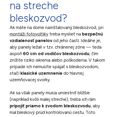
na streche
bleskozvod?
Ak máte na dome nainštalovaný bleskozvod, pri
montáži fotovoltiky
treba myslieť na
bezpečnú
vzdialenosť panelov
od jeho častí. Ideálne je,
aby panely ležali v tzv. chránenej zóne — teda
aspoň
60 cm od vodičov bleskozvodu
, čím
znížite riziko iskrenia alebo poškodenia. V takom
prípade ich nemusíte spájať s bleskozvodom,
stačí
klasické uzemnenie
do hlavnej
uzemňovacej svorky.
Ak sa však panely musia umiestniť bližšie
(napríklad kvôli malej streche), treba ich rám
pripojiť priamo k zvodom bleskozvodu
, aby
mal bleskový prúd kontrolovanú cestu. Toto