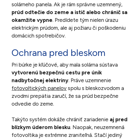
solárneho panela. Ak je rám správne uzemnený,
prúd odtečie do zeme a istič alebo chránič sa
okamžite vypne
. Predídete tým nielen úrazu
elektrickým prúdom, ale aj požiaru či poškodeniu
domácich spotrebičov.
Ochrana pred bleskom
Pri búrke je kľúčové, aby mala solárna sústava
vytvorenú bezpečnú cestu pre únik
nadbytočnej elektriny
. Práve uzemnenie
fotovoltických panelov
spolu s bleskozvodom a
zvodmi prepätia zaručí, že sa prúd bezpečne
odvedie do zeme.
Takýto systém dokáže chrániť zariadenie
aj pred
blízkym úderom blesku
. Naopak, neuzemnená
fotovoltika je extrémne zraniteľná. Stačí jediný