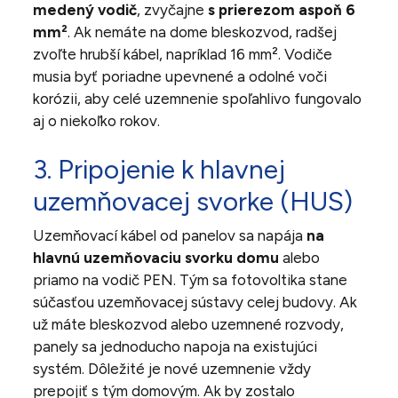
medený vodič
, zvyčajne
s prierezom aspoň 6
mm²
. Ak nemáte na dome bleskozvod, radšej
zvoľte hrubší kábel, napríklad 16 mm². Vodiče
musia byť poriadne upevnené a odolné voči
korózii, aby celé uzemnenie spoľahlivo fungovalo
aj o niekoľko rokov.
3. Pripojenie k hlavnej
uzemňovacej svorke (HUS)
Uzemňovací kábel od panelov sa napája
na
hlavnú uzemňovaciu svorku domu
alebo
priamo na vodič PEN. Tým sa fotovoltika stane
súčasťou uzemňovacej sústavy celej budovy. Ak
už máte bleskozvod alebo uzemnené rozvody,
panely sa jednoducho napoja na existujúci
systém. Dôležité je nové uzemnenie vždy
prepojiť s tým domovým. Ak by zostalo