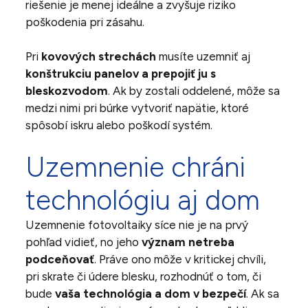
riešenie je menej ideálne a zvyšuje riziko
poškodenia pri zásahu.
Pri
kovových strechách
musíte uzemniť aj
konštrukciu panelov a prepojiť ju s
bleskozvodom
. Ak by zostali oddelené, môže sa
medzi nimi pri búrke vytvoriť napätie, ktoré
spôsobí iskru alebo poškodí systém.
Uzemnenie chráni
technológiu aj dom
Uzemnenie fotovoltaiky síce nie je na prvý
pohľad vidieť, no jeho
význam netreba
podceňovať
. Práve ono môže v kritickej chvíli,
pri skrate či údere blesku, rozhodnúť o tom, či
bude
vaša technológia a dom v bezpečí
. Ak sa