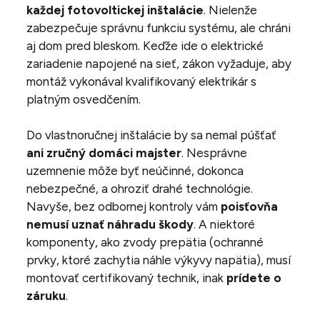
každej fotovoltickej inštalácie
. Nielenže
zabezpečuje správnu funkciu systému, ale chráni
aj dom pred bleskom. Keďže ide o elektrické
zariadenie napojené na sieť, zákon vyžaduje, aby
montáž vykonával kvalifikovaný elektrikár s
platným osvedčením.
Do vlastnoručnej inštalácie by sa nemal púšťať
ani zručný domáci majster
. Nesprávne
uzemnenie môže byť neúčinné, dokonca
nebezpečné, a ohroziť drahé technológie.
Navyše, bez odbornej kontroly vám
poisťovňa
nemusí uznať náhradu škody
. A niektoré
komponenty, ako zvody prepätia (ochranné
prvky, ktoré zachytia náhle výkyvy napätia), musí
montovať certifikovaný technik, inak
prídete o
záruku
.