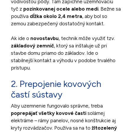
vodivosťou pôdy. Tam zapichne uzemňovaciu
tyč z
pozinkovanej ocele alebo medi
. Bežne sa
používa
dĺžka okolo 2,4 metra
, aby bol so
zemou zabezpečený dostatočný kontakt.
Ak ide o
novostavbu
, technik môže využiť tzv.
základový zemnič
, ktorý sa inštaluje už pri
stavbe domu priamo do základov. Ide o
stabilnejší kontakt a výhodu v podobe trvalého
prístupu.
2. Prepojenie kovových
častí sústavy
Aby uzemnenie fungovalo správne, treba
poprepájať všetky kovové časti
solárnej
elektrárne – rámy panelov, nosné konštrukcie aj
kryty rozvádzačov. Používa sa na to
žltozelený