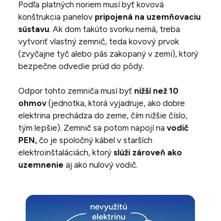
Podľa platných noriem musí byť kovová
konštrukcia panelov
pripojená na uzemňovaciu
sústavu
. Ak dom takúto svorku nemá, treba
vytvoriť vlastný zemnič, teda kovový prvok
(zvyčajne tyč alebo pás zakopaný v zemi), ktorý
bezpečne odvedie prúd do pôdy.
Odpor tohto zemniča musí byť
nižší než 10
ohmov
(jednotka, ktorá vyjadruje, ako dobre
elektrina prechádza do zeme, čím nižšie číslo,
tým lepšie). Zemnič sa potom napojí na
vodič
PEN,
čo je spoločný kábel v starších
elektroinštaláciách, ktorý
slúži zároveň ako
uzemnenie
aj ako nulový vodič.