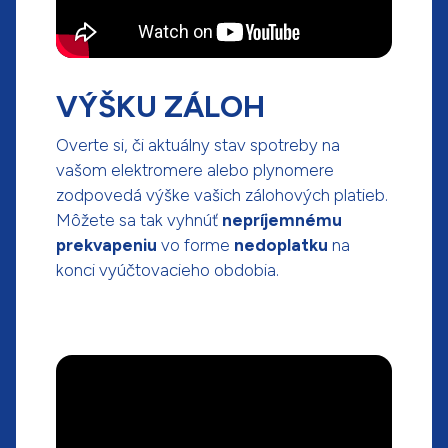
VÝŠKU ZÁLOH
Overte si, či aktuálny stav spotreby na
vašom elektromere alebo plynomere
zodpovedá výške vašich zálohových platieb.
Môžete sa tak vyhnúť
nepríjemnému
prekvapeniu
vo forme
nedoplatku
na
konci vyúčtovacieho obdobia.