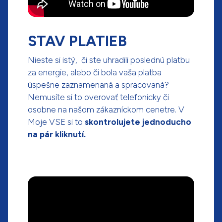
STAV PLATIEB
Nieste si istý, či ste uhradili poslednú platbu
za energie, alebo či bola vaša platba
úspešne zaznamenaná a spracovaná?
Nemusíte si to overovať telefonicky či
osobne na našom zákazníckom cenetre. V
Moje VSE si to
skontrolujete jednoducho
na pár kliknutí.