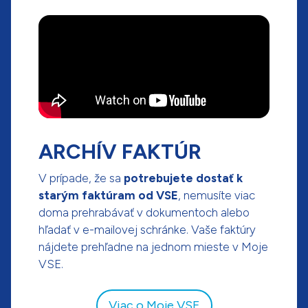
ARCHÍV FAKTÚR
V prípade, že sa
potrebujete dostať k
starým faktúram od VSE
, nemusíte viac
doma prehrabávať v dokumentoch alebo
hľadať v e-mailovej schránke. Vaše faktúry
nájdete prehľadne na jednom mieste v Moje
VSE.
Viac o Moje VSE