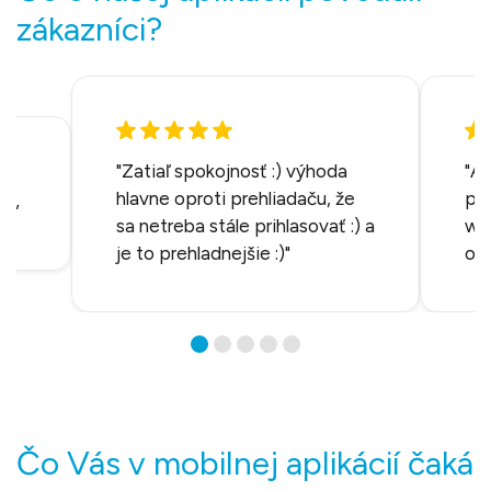
zákazníci?
"Zatiaľ spokojnosť :) výhoda
"Ap
hlavne oproti prehliadaču, že
pre
á ”
sa netreba stále prihlasovať :) a
we
je to prehladnejšie :)"
ovl
Čo Vás v mobilnej aplikácií čaká