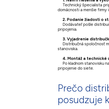
1. Návrh riešenia a výk
Technický špecialista pripr
domácnosti a menšie firmy i
2. Podanie žiadosti o st
Dodávateľ pošle distribuč
pripojenia.
3. Vyjadrenie distribuč
Distribučná spoločnosť má
stanoviska.
4. Montáž a technické 
Po kladnom stanovisku nas
pripojenie do siete.
Prečo distr
posudzuje k