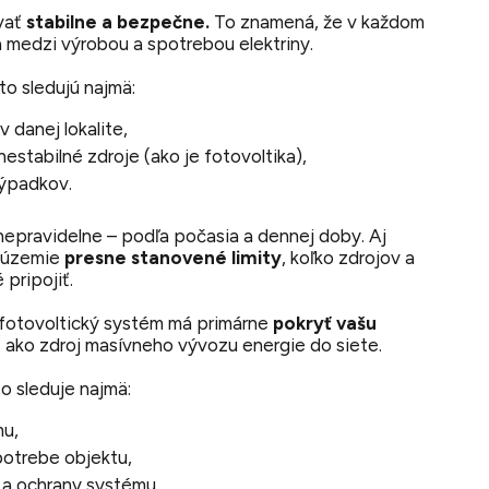
ovať
stabilne a bezpečne.
To znamená, že v každom
 medzi výrobou a spotrebou elektriny.
to sledujú najmä:
 danej lokalite,
estabilné zdroje (ako je fotovoltika),
výpadkov.
nepravidelne – podľa počasia a dennej doby. Aj
é územie
presne stanovené limity
, koľko zdrojov a
pripojiť.
 fotovoltický systém má primárne
pokryť vašu
žiť ako zdroj masívneho vývozu energie do siete.
o sleduje najmä:
mu,
potrebe objektu,
a ochrany systému.