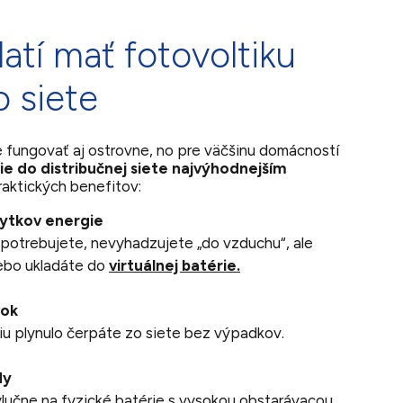
atí mať fotovoltiku
o siete
fungovať aj ostrovne, no pre väčšinu domácností
ie do distribučnej siete najvýhodnejším
raktických benefitov:
bytkov energie
espotrebujete, nevyhadzujete „do vzduchu“, ale
ebo ukladáte do
virtuálnej batérie.
vok
giu plynulo čerpáte zo siete bez výpadkov.
dy
lučne na fyzické batérie s vysokou obstarávacou