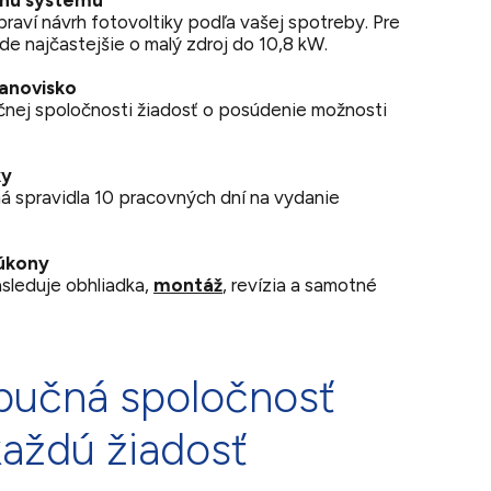
onu systému
aví návrh fotovoltiky podľa vašej spotreby. Pre
de najčastejšie o malý zdroj do 10,8 kW.
anovisko
nej spoločnosti žiadosť o posúdenie možnosti
ky
 spravidla 10 pracovných dní na vydanie
úkony
leduje obhliadka,
montáž
, revízia a samotné
ibučná spoločnosť
aždú žiadosť