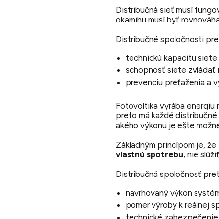
Distribučná sieť musí fung
okamihu musí byť rovnováha
Distribučné spoločnosti pre
technickú kapacitu siete v
schopnosť siete zvládať n
prevenciu preťaženia a 
Fotovoltika vyrába energiu 
preto má každé distribučn
akého výkonu je ešte možné 
Základným princípom je, že
vlastnú spotrebu
, nie slú
Distribučná spoločnosť pret
navrhovaný výkon systé
pomer výroby k reálnej s
technické zabezpečenie 