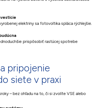
nvestície
yrobenej elektriny sa fotovoltika spláca rýchlejšie.
 budúcna
ednoduchšie prispôsobiť rastúcej spotrebe
a pripojenie
do siete v praxi
roky – bez ohľadu na to, či si zvolíte VSE alebo