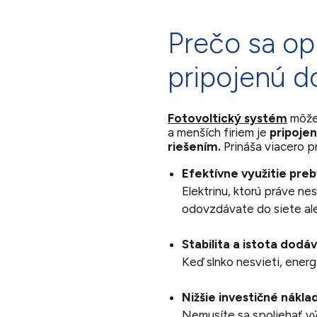
Prečo sa opl
pripojenú d
Fotovoltický systém
môže 
a menších firiem je
pripojen
riešením.
Prináša viacero p
Efektívne využitie pre
Elektrinu, ktorú práve n
odovzdávate do siete al
Stabilita a istota dodá
Keď slnko nesvieti, ener
Nižšie investičné nákla
Nemusíte sa spoliehať vý