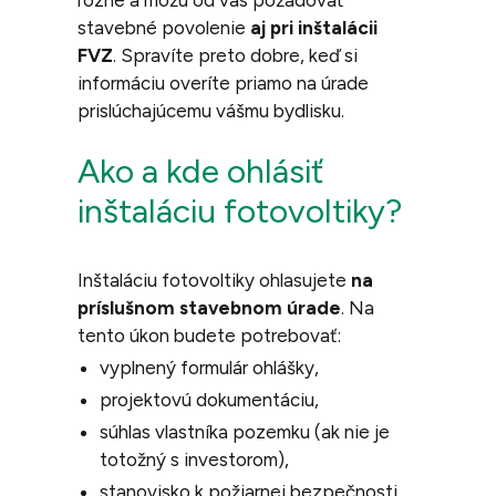
rôzne a môžu od vás požadovať
stavebné povolenie
aj pri inštalácii
FVZ
. Spravíte preto dobre, keď si
informáciu overíte priamo na úrade
prislúchajúcemu vášmu bydlisku.
Ako a kde ohlásiť
inštaláciu fotovoltiky?
Inštaláciu fotovoltiky ohlasujete
na
príslušnom stavebnom úrade
. Na
tento úkon budete potrebovať:
vyplnený formulár ohlášky,
projektovú dokumentáciu,
súhlas vlastníka pozemku (ak nie je
totožný s investorom),
stanovisko k požiarnej bezpečnosti,