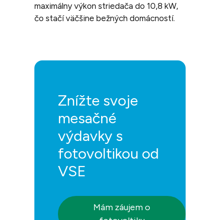
maximálny výkon striedača do 10,8 kW,
čo stačí väčšine bežných domácností.
Znížte svoje
mesačné
výdavky s
fotovoltikou od
VSE
Mám záujem o