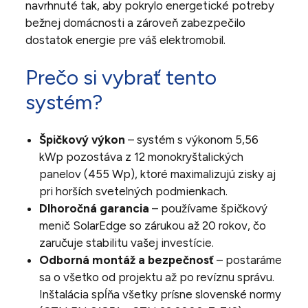
navrhnuté tak, aby pokrylo energetické potreby
bežnej domácnosti a zároveň zabezpečilo
dostatok energie pre váš elektromobil.
Prečo si vybrať tento
systém?
Špičkový výkon
– systém s výkonom 5,56
kWp pozostáva z 12 monokryštalických
panelov (455 Wp), ktoré maximalizujú zisky aj
pri horších svetelných podmienkach.
Dlhoročná garancia
– používame špičkový
menič SolarEdge so zárukou až 20 rokov, čo
zaručuje stabilitu vašej investície.
Odborná montáž a bezpečnosť
– postaráme
sa o všetko od projektu až po revíznu správu.
Inštalácia spĺňa všetky prísne slovenské normy