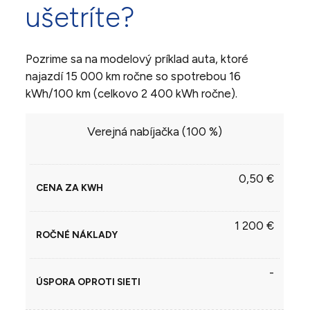
ušetríte?
Pozrime sa na modelový príklad auta, ktoré
najazdí 15 000 km ročne so spotrebou 16
kWh/100 km (celkovo 2 400 kWh ročne).
CENA
ÚSPORA
Verejná nabíjačka (100 %)
SCENÁR
ROČNÉ
ZA
OPROTI
NABÍJANIA
NÁKLADY
KWH
SIETI
0,50 €
1 200 €
-