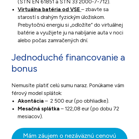
(STN EN 61851 a STN 33 2000-7-712).
Virtuálna batéria od VSE
– zbavte sa
starostí s drahým fyzickým úložiskom.
Prebytočnú energiu si „odložíte“ do virtuálnej
batérie a využijete ju na nabíjanie auta v noci
alebo počas zamračených dní.
Jednoduché financovanie a
bonus
Nemusíte platiť celú sumu naraz. Ponúkame vám
férový model splátok:
Akontácia
– 2 500 eur (po obhliadke).
Mesačná splátka
– 122,08 eur (po dobu 72
mesiacov).
Mám záujem o nezáväznú cenovú