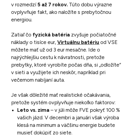
v rozmedzí
5 až 7 rokov.
Túto dobu výrazne
ovplyvňuje fakt, ako naložíte s prebytočnou
energiou.
Zatiaľ čo
fyzická batéria
zvyšuje počiatočné
náklady o tisíce eur,
Virtuálnu batériu
od VSE
môžete mať už od 3 eur mesačne. Ide o
najrýchlejšiu cestu k návratnosti, pretože
prebytky, ktoré vyrobíte počas dňa, si „odložíte“
v sieti a využijete ich neskôr, napríklad pri
večernom nabíjaní auta.
Je však dôležité mať realistické očakávania,
pretože systém ovplyvňuje niekoľko faktorov:
Leto vs. zima
– v júli môže FVE pokryť 100 %
vašich jázd. V decembri a januári však výroba
klesá na minimum a väčšinu energie budete
musieť dokúpiť zo siete.