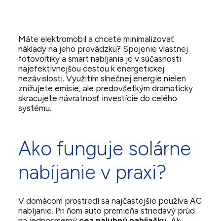
Máte elektromobil a chcete minimalizovať
náklady na jeho prevádzku? Spojenie vlastnej
fotovoltiky a smart nabíjania je v súčasnosti
najefektívnejšou cestou k energetickej
nezávislosti. Využitím slnečnej energie nielen
znižujete emisie, ale predovšetkým dramaticky
skracujete návratnosť investície do celého
systému.
Ako funguje solárne
nabíjanie v praxi?
V domácom prostredí sa najčastejšie používa AC
nabíjanie. Pri ňom auto premieňa striedavý prúd
na jednosmerný
cez palubnú nabíjačku.
Ak