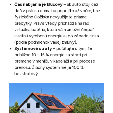
Čas nabíjania je kľúčový
– ak auto stojí cez
deň v práci a doma ho pripojíte až večer, bez
fyzického úložiska nevyužijete priame
prebytky. Práve vtedy prichádza na rad
virtuálna batéria, ktorá vám umožní čerpať
vlastnú vyrobenú energiu aj po západe slnka
(podľa podmienok vašej zmluvy).
Systémové straty
– počítajte s tým, že
približne 10 – 15 % energie sa stratí pri
premene v meniči, v kabeláži a pri procese
prenosu. Žiadny systém nie je 100 %
bezstratový.