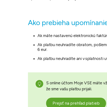
Ako prebieha upomínani
Ak máte nastavenú elektronickú faktú
Ak platbu neuhradíte obratom, pošlem
6 eur.
Ak platbu neuhradíte ani v splatnosti
S online účtom Moje VSE máte vždy
že sme vašu platbu prijali.
Prejsť na prehľad platieb