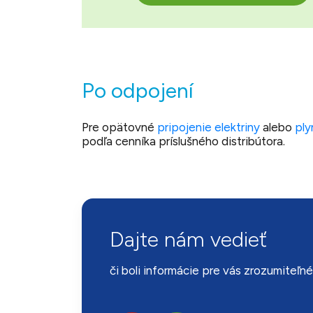
Po odpojení
Pre opätovné
pripojenie elektriny
alebo
pl
podľa cenníka príslušného distribútora.
Dajte nám vedieť
či boli informácie pre vás zrozumiteľn