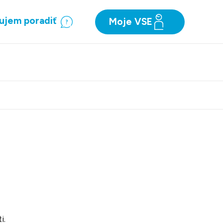
ujem poradiť
Moje VSE
ti.