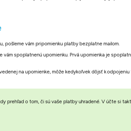
e
ru, pošleme vám pripomienku platby bezplatne mailom.
e vám spoplatnenú upomienku. Prvá upomienka je spoplatn
 uvedenej na upomienke, môže kedykoľvek dôjsť k odpojeni
 prehľad o tom, či sú vaše platby uhradené. V účte si takt