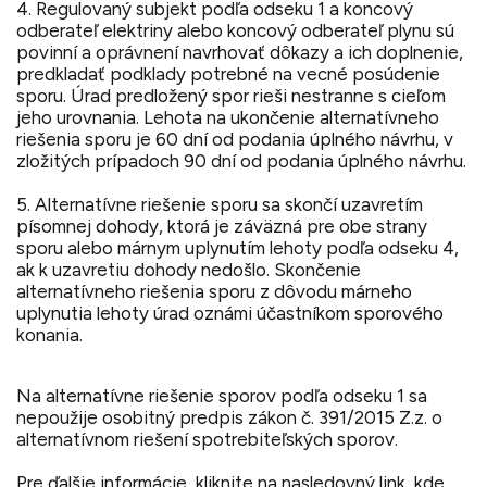
4. Regulovaný subjekt podľa odseku 1 a koncový
odberateľ elektriny alebo koncový odberateľ plynu sú
povinní a oprávnení navrhovať dôkazy a ich doplnenie,
predkladať podklady potrebné na vecné posúdenie
sporu. Úrad predložený spor rieši nestranne s cieľom
jeho urovnania. Lehota na ukončenie alternatívneho
riešenia sporu je 60 dní od podania úplného návrhu, v
zložitých prípadoch 90 dní od podania úplného návrhu.
5. Alternatívne riešenie sporu sa skončí uzavretím
písomnej dohody, ktorá je záväzná pre obe strany
sporu alebo márnym uplynutím lehoty podľa odseku 4,
ak k uzavretiu dohody nedošlo. Skončenie
alternatívneho riešenia sporu z dôvodu márneho
uplynutia lehoty úrad oznámi účastníkom sporového
konania.
Na alternatívne riešenie sporov podľa odseku 1 sa
nepoužije osobitný predpis zákon č. 391/2015 Z.z. o
alternatívnom riešení spotrebiteľských sporov.
Pre ďalšie informácie, kliknite na nasledovný link, kde