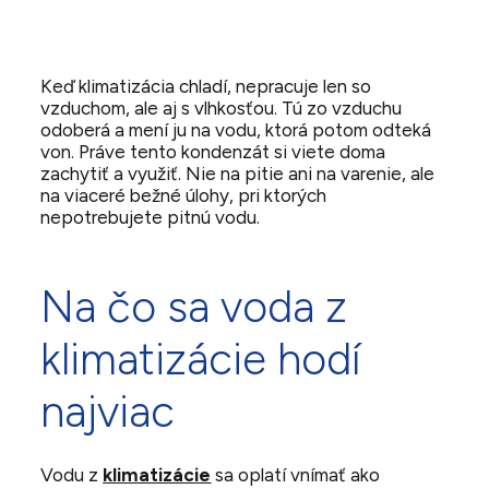
Keď klimatizácia chladí, nepracuje len so
vzduchom, ale aj s vlhkosťou. Tú zo vzduchu
odoberá a mení ju na vodu, ktorá potom odteká
von. Práve tento kondenzát si viete doma
zachytiť a využiť. Nie na pitie ani na varenie, ale
na viaceré bežné úlohy, pri ktorých
nepotrebujete pitnú vodu.
Na čo sa voda z
klimatizácie hodí
najviac
Vodu z
klimatizácie
sa oplatí vnímať ako