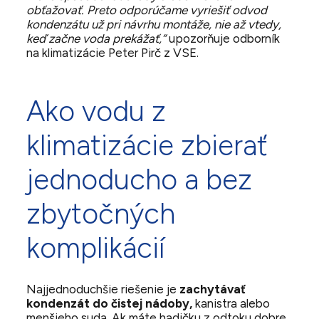
obťažovať. Preto odporúčame vyriešiť odvod
kondenzátu už pri návrhu montáže, nie až vtedy,
keď začne voda prekážať,“
upozorňuje odborník
na klimatizácie Peter Pirč z VSE.
Ako vodu z
klimatizácie zbierať
jednoducho a bez
zbytočných
komplikácií
Najjednoduchšie riešenie je
zachytávať
kondenzát do čistej nádoby,
kanistra alebo
menšieho suda. Ak máte hadičku z odtoku dobre