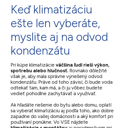
Keď klimatizáciu
ešte len vyberáte,
myslite aj na odvod
kondenzátu
Pri kúpe klimatizácie
väčšina ľudí rieši výkon,
spotrebu alebo hlučnosť.
Rovnako dôležité
však je, aby mala správne vyriešený odvod
kondenzátu. Práve od toho závisí, či bude voda
odtekať tam, kam má, a či ju vôbec budete
vedieť pohodlne zachytávať a využívať.
Ak hľadáte riešenie do bytu alebo domu, oplatí
sa vyberať klimatizáciu aj podľa toho, ako dobre
zapadne do vašej domácnosti a aký komfort pri
používaní ponúkne. Vo VSE nájdete
klimatizácie s montážou
aj poradenstvom pri