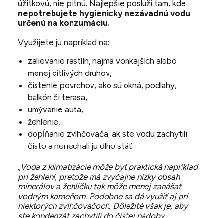
úžitkovú, nie pitnú. Najlepšie poslúži tam, kde
nepotrebujete hygienicky nezávadnú vodu
určenú na konzumáciu.
Využijete ju napríklad na:
zalievanie rastlín, najmä vonkajších alebo
menej citlivých druhov,
čistenie povrchov, ako sú okná, podlahy,
balkón či terasa,
umývanie auta,
žehlenie,
dopĺňanie zvlhčovača, ak ste vodu zachytili
čisto a nenechali ju dlho stáť.
„Voda z klimatizácie môže byť praktická napríklad
pri žehlení, pretože má zvyčajne nízky obsah
minerálov a žehličku tak môže menej zanášať
vodným kameňom. Podobne sa dá využiť aj pri
niektorých zvlhčovačoch. Dôležité však je, aby
ste kondenzát zachytili do čistej nádoby,