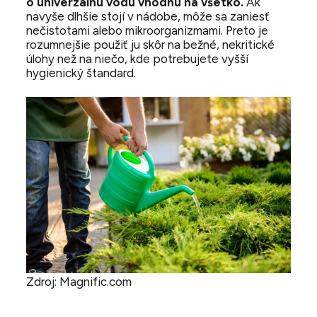
o univerzálnu vodu vhodnú na všetko.
Ak
navyše dlhšie stojí v nádobe, môže sa zaniesť
nečistotami alebo mikroorganizmami. Preto je
rozumnejšie použiť ju skôr na bežné, nekritické
úlohy než na niečo, kde potrebujete vyšší
hygienický štandard.
Zdroj: Magnific.com