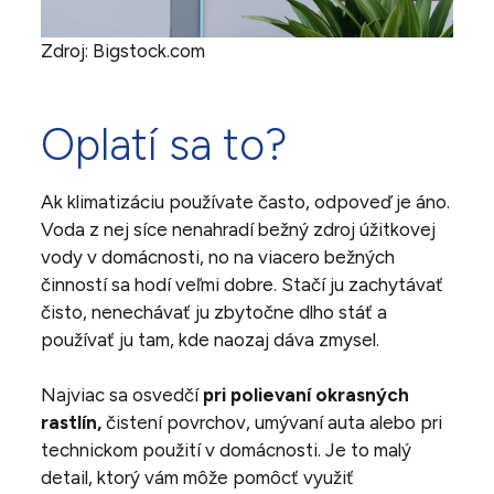
Zdroj: Bigstock.com
Oplatí sa to?
Ak klimatizáciu používate často, odpoveď je áno.
Voda z nej síce nenahradí bežný zdroj úžitkovej
vody v domácnosti, no na viacero bežných
činností sa hodí veľmi dobre. Stačí ju zachytávať
čisto, nenechávať ju zbytočne dlho stáť a
používať ju tam, kde naozaj dáva zmysel.
Najviac sa osvedčí
pri polievaní okrasných
rastlín,
čistení povrchov, umývaní auta alebo pri
technickom použití v domácnosti. Je to malý
detail, ktorý vám môže pomôcť využiť