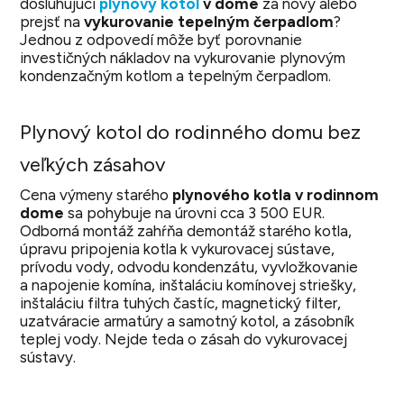
dosluhujúci
plynový kotol
v dome
za nový alebo
prejsť na
vykurovanie tepelným čerpadlom
?
Jednou z odpovedí môže byť porovnanie
investičných nákladov na vykurovanie plynovým
kondenzačným kotlom a tepelným čerpadlom.
Plynový kotol do rodinného domu bez
veľkých zásahov
Cena výmeny starého
plynového kotla v rodinnom
dome
sa pohybuje na úrovni cca 3 500 EUR.
Odborná montáž zahŕňa demontáž starého kotla,
úpravu pripojenia kotla k vykurovacej sústave,
prívodu vody, odvodu kondenzátu, vyvložkovanie
a napojenie komína, inštaláciu komínovej striešky,
inštaláciu filtra tuhých častíc, magnetický filter,
uzatváracie armatúry a samotný kotol, a zásobník
teplej vody. Nejde teda o zásah do vykurovacej
sústavy.