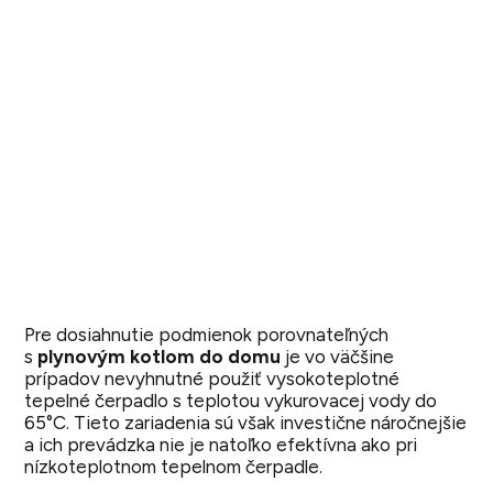
Pre dosiahnutie podmienok porovnateľných
s
plynovým kotlom do domu
je vo väčšine
prípadov nevyhnutné použiť vysokoteplotné
tepelné čerpadlo s teplotou vykurovacej vody do
65°C. Tieto zariadenia sú však investične náročnejšie
a ich prevádzka nie je natoľko efektívna ako pri
nízkoteplotnom tepelnom čerpadle.