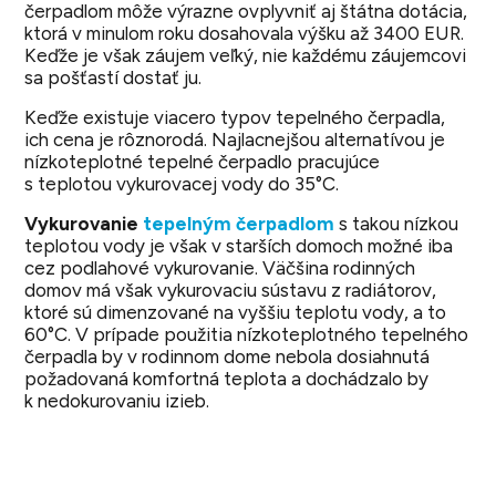
čerpadlom môže výrazne ovplyvniť aj štátna dotácia,
ktorá v minulom roku dosahovala výšku až 3400 EUR.
Keďže je však záujem veľký, nie každému záujemcovi
sa pošťastí dostať ju.
Keďže existuje viacero typov tepelného čerpadla,
ich cena je rôznorodá. Najlacnejšou alternatívou je
nízkoteplotné tepelné čerpadlo pracujúce
s teplotou vykurovacej vody do 35°C.
Vykurovanie
tepelným čerpadlom
s takou nízkou
teplotou vody je však v starších domoch možné iba
cez podlahové vykurovanie. Väčšina rodinných
domov má však vykurovaciu sústavu z radiátorov,
ktoré sú dimenzované na vyššiu teplotu vody, a to
60°C. V prípade použitia nízkoteplotného tepelného
čerpadla by v rodinnom dome nebola dosiahnutá
požadovaná komfortná teplota a dochádzalo by
k nedokurovaniu izieb.