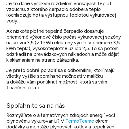
Je to dané vysokým rozdielom vonkajších teplôt
vzduchu, z ktorého čerpadlo odoberá teplo
(ochladzuje ho) a výstupnou teplotou vykurovacej
vody.
Ak nízkoteplotné tepelné čerpadlo dosahuje
priemerné výkonové číslo počas vykurovacej sezóny
na úrovni 3,5 (z 1 kWh elektriny vyrobí v priemere 3,5
kWh tepla), vysokoteplotné už iba 2,5. To sa potom
odzrkadlí na prevádzkových nákladoch a môže dôjsť
k sklamaniam na strane zákazníka.
Je preto dobré poradiť sa s odborníkmi, ktorí majú
všetky vyššie spomínané možnosti v malíčku
a dokážu vám ponúknuť možnosť, ktorá sa vám
finančne oplatí.
Spoľahnite sa na nás
Rozmýšľate o alternatívnych zdrojoch energií voči
plynovému vykurovaniu? V
TermoTeame
okrem
dodávky a montáže plynových kotlov a tepelných