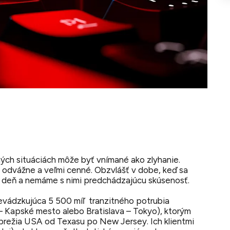
ých situáciách môže byť vnímané ako zlyhanie.
j odvážne a veľmi cenné. Obzvlášť v dobe, keď sa
 deň a nemáme s nimi predchádzajúcu skúsenosť.
prevádzkujúca 5 500 míľ tranzitného potrubia
 – Kapské mesto alebo Bratislava – Tokyo), ktorým
režia USA od Texasu po New Jersey. Ich klientmi