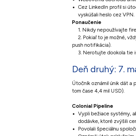
Cez LinkedIn profil si úto
vyskúšali heslo cez VPN.
Ponaučenie
1. Nikdy nepoužívajte fire
2. Pokiaľ to je možné, vžd
push notifikácia).
3. Nerotujte dookola tie is
Deň druhý: 7. m
Útočník oznámil únik dát a 
tom čase 4,4 mil USD).
Colonial Pipeline
Vypli bežiace systémy, ab
dodávke, ktoré zvýšili c
Povolali špeciálnu spoloč