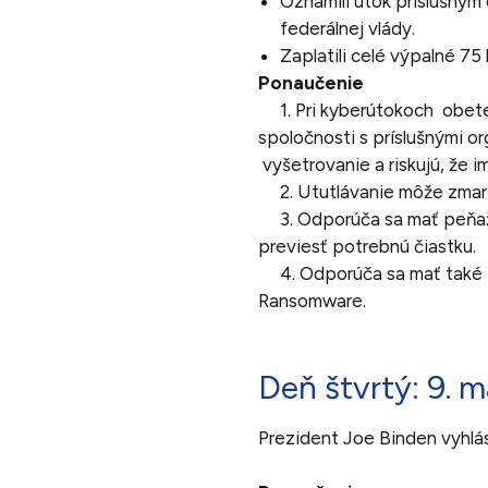
Oznámili útok príslušný
federálnej vlády.
Zaplatili celé výpalné 75 
Ponaučenie
1. Pri kyberútokoch obete
spoločnosti s príslušnými
vyšetrovanie a riskujú, že i
2. Ututlávanie môže zmariť
3. Odporúča sa mať peňaže
previesť potrebnú čiastku.
4. Odporúča sa mať také po
Ransomware.
Deň štvrtý: 9. m
Prezident Joe Binden vyhlás