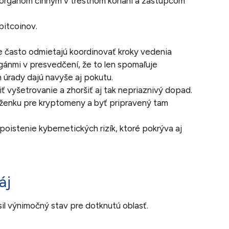
m orgánom činným v trestnom konaní a zástupcom
bitcoinov.
 často odmietajú koordinovať kroky vedenia
 orgánmi v presvedčení, že to len spomaľuje
m úrady dajú navyše aj pokutu.
 vyšetrovanie a zhoršiť aj tak nepriaznivý dopad.
nku pre kryptomeny a byť pripravený tam
istenie kybernetických rizík, ktoré pokrýva aj
áj
il výnimočný stav pre dotknutú oblasť.