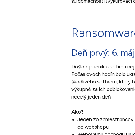
sú domácnosti (vykurovací ol
Ransomware
Deň prvý: 6. máj
Došlo k prieniku do firemne
Počas dvoch hodín bolo uk
škodlivého softvéru, ktorý b
výkupné za ich odblokovanie
necelý jeden deň.
Ako?
Jeden zo zamestnancov p
do webshopu.
Webovému obchodu unikli