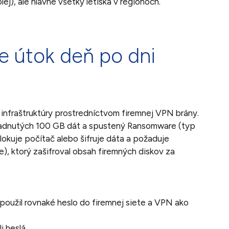
ej), ale hlavne všetky letiská v regiónoch.
 útok deň po dni
j infraštruktúry prostredníctvom firemnej VPN brány.
radnutých 100 GB dát a spustený Ransomware (typ
lokuje počítač alebo šifruje dáta a požaduje
), ktorý zašifroval obsah firemných diskov za
oužil rovnaké heslo do firemnej siete a VPN ako
 heslá.