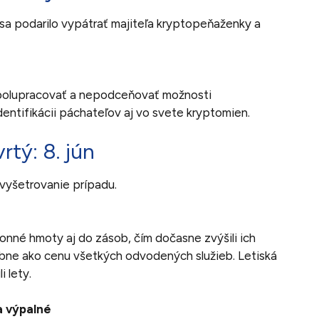
 sa podarilo vypátrať majiteľa kryptopeňaženky a
polupracovať a nepodceňovať možnosti
dentifikácii páchateľov aj vo svete kryptomien.
rtý: 8. jún
vyšetrovanie prípadu.
onné hmoty aj do zásob, čím dočasne zvýšili ich
ne ako cenu všetkých odvodených služieb. Letiská
i lety.
a výpalné