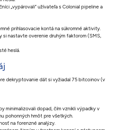
čníci „vypárovali“ užívateľa s Colonial pipeline a
mné prihlasovacie kontá na súkromné aktivity.
y si nastavte overenie druhým faktorom (SMS,
té heslá.
áj
pre dekryptovanie dát si vyžiadal 75 bitcoinov (v
y minimalizovali dopad, čím vznikli výpadky v
enu pohonných hmôt pre všetkých.
nosť na forenzné analýzy.