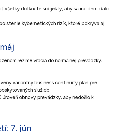
 všetky dotknuté subjekty, aby sa incident dalo
istenie kybernetických rizík, ktoré pokrýva aj
 máj
edzenom režime vracia do normálnej prevádzky.
ený variantný business continuity plan pre
poskytovaných služieb.
ú úroveň obnovy prevádzky, aby nedošlo k
tí: 7. jún