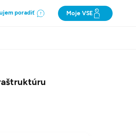
ujem poradiť
Moje VSE
raštruktúru