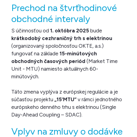
Prechod na štvrťhodinové
obchodné intervaly
S účinnosťou od
1. októbra 2025
bude
krátkodobý cezhraničný trh s elektrinou
(organizovaný spoločnosťou OKTE, a.s.)
fungovať na základe
15-minútových
obchodných časových periód
(Market Time
Unit - MTU) namiesto aktuálnych 60-
minútových.
Táto zmena vyplýva z európskej regulácie a je
súčasťou projektu
„15‘MTU“
v rámci jednotného
európskeho denného trhu s elektrinou (Single
Day-Ahead Coupling – SDAC).
Vplyv na zmluvy o dodávke