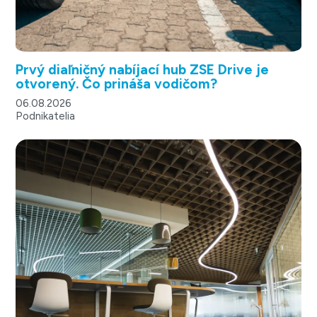
Prvý diaľničný nabíjací hub ZSE Drive je
otvorený. Čo prináša vodičom?
06.08.2026
Podnikatelia