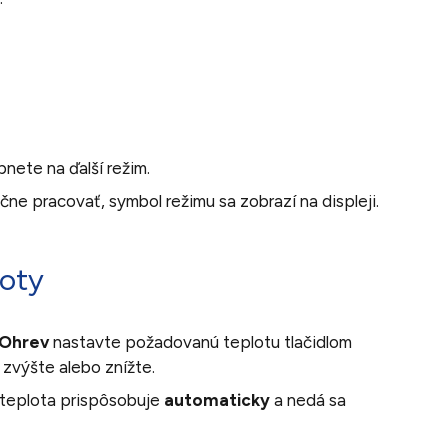
nete na ďalší režim.
čne pracovať, symbol režimu sa zobrazí na displeji.
loty
Ohrev
nastavte požadovanú teplotu tlačidlom
 zvýšte alebo znížte.
a teplota prispôsobuje
automaticky
a nedá sa