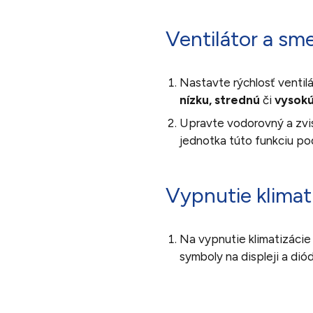
Ventilátor a sm
Nastavte rýchlosť ventil
nízku, strednú
či
vysok
Upravte vodorovný a zvis
jednotka túto funkciu po
Vypnutie klimat
Na vypnutie klimatizácie 
symboly na displeji a di