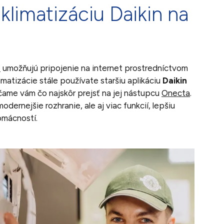
 klimatizáciu Daikin na
e
umožňujú pripojenie na internet prostredníctvom
limatizácie stále používate staršiu aplikáciu
Daikin
čame vám čo najskôr prejsť na jej nástupcu
Onecta
.
dernejšie rozhranie, ale aj viac funkcií, lepšiu
omácností.