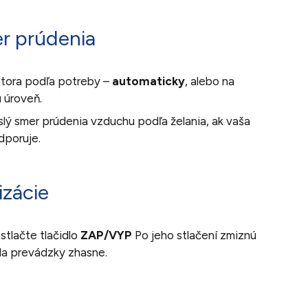
er prúdenia
átora podľa potreby –
automaticky
, alebo na
ú
úroveň.
lý smer prúdenia vzduchu podľa želania, ak vaša
dporuje.
izácie
stlačte tlačidlo
ZAP/VYP
Po jeho stlačení zmiznú
óda prevádzky zhasne.