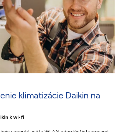
nie klimatizácie Daikin na
kin k wi-fi
atizácia vypnutá, máte WLAN adaptér (integrovaný