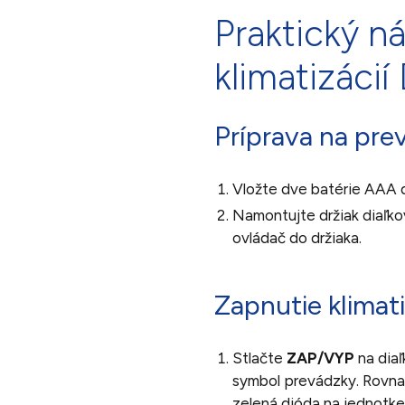
Praktický n
klimatizácií
Príprava na pre
Vložte dve batérie AAA 
Namontujte držiak diaľko
ovládač do držiaka.
Zapnutie klimat
Stlačte
ZAP/VYP
na diaľ
symbol prevádzky. Rovnako
zelená dióda na jednotke