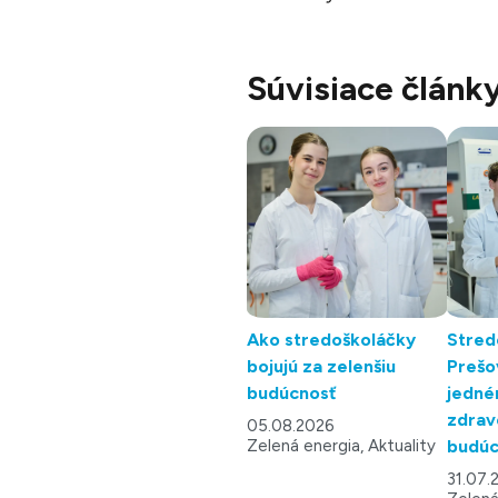
Súvisiace článk
Ako stredoškoláčky
Stred
bojujú za zelenšiu
Prešo
budúcnosť
jedné
zdrav
05.08.2026
Zelená energia, Aktuality
budúc
31.07.