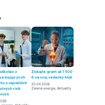
y
oškoláci z
Získajte grant až 1 500
va bojujú proti
€ na svoj vedecký klub
mu z najväčších
20.04.2026
otných rizík
Zelená energia, Aktuality
nosti
2026