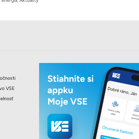
 energia, Aktuality
očnosti
 vo VSE
elnosť