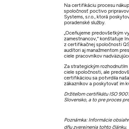
Na certifikáciu procesu nákup
spoločnosť poctivo pripravova
Systems, s.r.o., ktorá poskyto
poradenské služby.
„Oceňujeme predovšetkým vy
zamestnancov,“
konštatuje In
z certifikačnej spoločnosti QSC
audítori aj manažmentom pre
ciele pracovníkov nadväzujúce
Za strategickým rozhodnutím 
ciele spoločnosti, ale predo
certifikáciou sa potvrdila na
zákazníkov a poskytovať im kv
Držiteľom certifikátu ISO 900
Slovensko, a to pre proces p
Poznámka: Informácie obsiahn
dňu zverejnenia tohto článku.