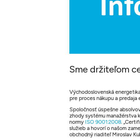
Sme držiteľom ce
Východoslovenská energetika, 
pre proces nákupu a predaja 
Spoločnosť úspešne absolvovala
zhody systému manažérstva k
normy
ISO 9001:2008
.
„Certi
služieb a hovorí o našom zame
obchodný riaditeľ Miroslav Kul