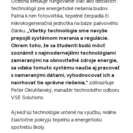
Učebňa simuluje fungovanie viac ako desiatich
technológií pre energetické riešenia budov.
Patria k nim fotovoltika, tepelné čerpadlá či
mikrokogeneračná jednotka na báze palivového
článku.
„Všetky technológie sme navyše
prepojili systémom merania a regulácie.
Okrem toho, že sa študenti budú môcť
zoznámiť s najmodernejšími technológiami
zameranými na obnoviteľné zdroje energie,
sa vďaka tomuto systému naučia aj pracovať
s nameranými dátami, vyhodnocovať ich a
navrhovať tie správne riešenia,“
zdôrazňuje
Peter Okruhľanský, manažér technického odboru
VSE Solutions.
Aj keď sú technológie určené na výučbu, reálne
čiastočne pokryjú tepelnú a energetickú
spotrebu školy.