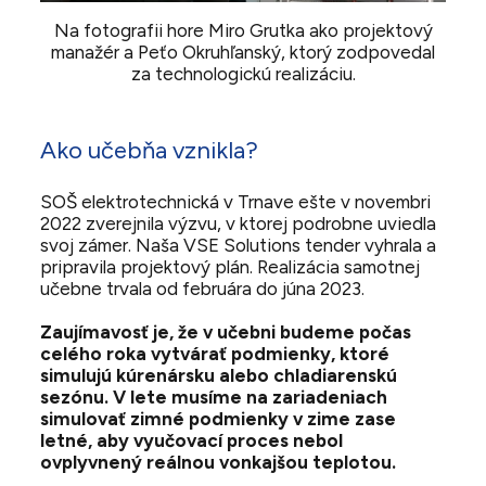
Na fotografii hore Miro Grutka ako projektový
manažér a Peťo Okruhľanský, ktorý zodpovedal
za technologickú realizáciu.
Ako učebňa vznikla?
SOŠ elektrotechnická v Trnave ešte v novembri
2022 zverejnila výzvu, v ktorej podrobne uviedla
svoj zámer. Naša VSE Solutions tender vyhrala a
pripravila projektový plán. Realizácia samotnej
učebne trvala od februára do júna 2023.
Zaujímavosť je, že v učebni budeme počas
celého roka vytvárať podmienky, ktoré
simulujú kúrenársku alebo chladiarenskú
sezónu. V lete musíme na zariadeniach
simulovať zimné podmienky v zime zase
letné, aby vyučovací proces nebol
ovplyvnený reálnou vonkajšou teplotou.