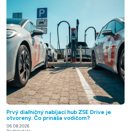
Prvý diaľničný nabíjací hub ZSE Drive je
otvorený. Čo prináša vodičom?
06.08.2026