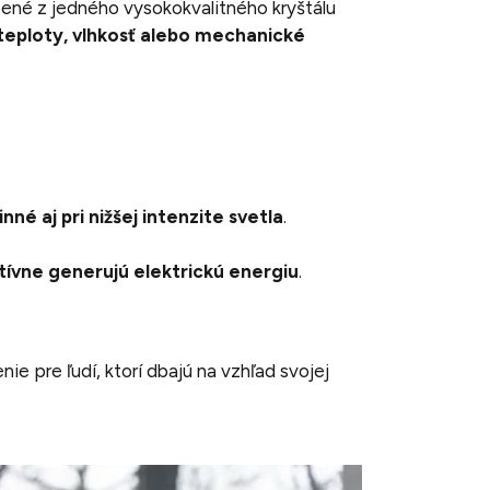
bené z jedného vysokokvalitného kryštálu
eploty, vlhkosť alebo mechanické
nné aj pri nižšej intenzite svetla
.
tívne generujú elektrickú energiu
.
enie pre ľudí, ktorí dbajú na vzhľad svojej