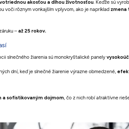
votriednou akosťou a dlhou životnosťou
. Keďže sú vyro
ou voči rôznym vonkajším vplyvom, ako je napríklad
zmena t
záruku –
až 25 rokov.
así
pcii slnečného žiarenia sú monokryštalické panely
vysokoúči
ných dní, keď je slnečné žiarenie výrazne obmedzené,
efek
 a sofistikovaným dojmom
, čo z nich robí atraktívne rieš