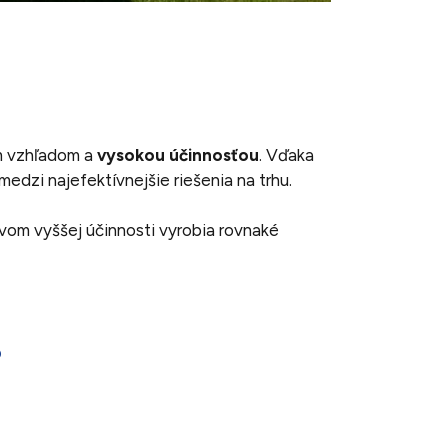
ým vzhľadom a
vysokou účinnosťou
. Vďaka
í medzi najefektívnejšie riešenia na trhu.
tvom vyššej účinnosti vyrobia rovnaké
?