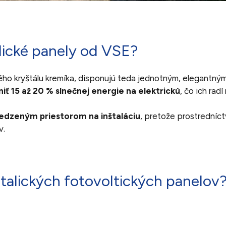
ické panely od VSE?
ého kryštálu kremíka, disponujú teda jednotným, elegantn
iť 15 až 20 % slnečnej energie na elektrickú
, čo ich rad
edzeným priestorom na inštaláciu
, pretože prostredníc
v.
alických fotovoltických panelov