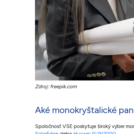
Zdroj: freepik.com
Aké monokryštalické pa
Spoločnosť VSE poskytuje široký výber mon
SolarEdge
alebo
Huawei SUN2000
.