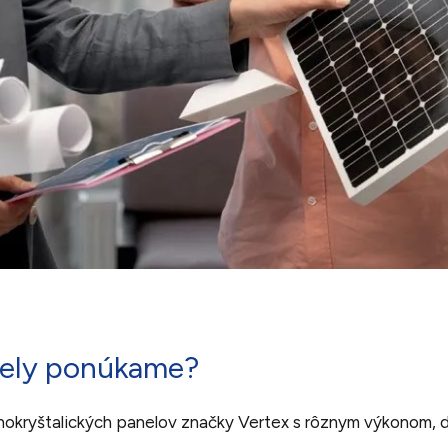
nely ponúkame?
okryštalických panelov značky Vertex s rôznym výkonom, d