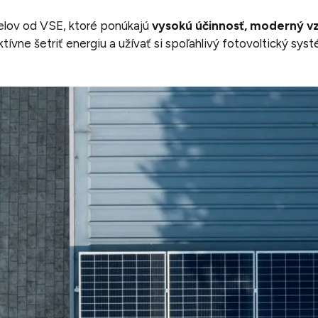
elov od VSE, ktoré ponúkajú
vysokú účinnosť, moderný vz
ívne šetriť energiu a užívať si spoľahlivý fotovoltický syst