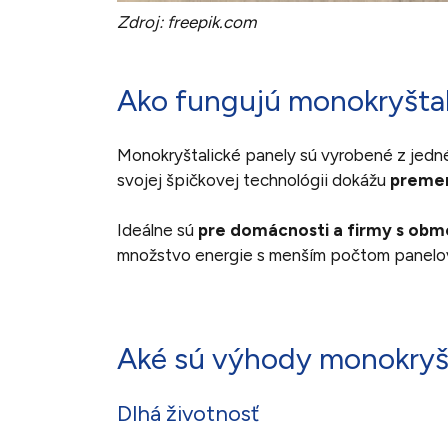
Zdroj: freepik.com
Ako fungujú monokryštal
Monokryštalické panely sú vyrobené z jedn
svojej špičkovej technológii dokážu
premen
Ideálne sú
pre domácnosti a firmy s obm
množstvo energie s menším počtom panelo
Aké sú výhody monokryšt
Dlhá životnosť