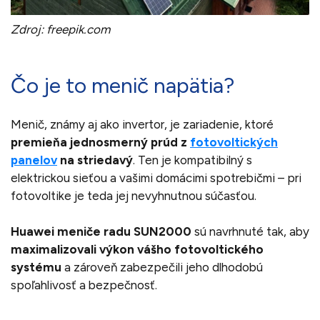
Zdroj: freepik.com
Čo je to menič napätia?
Menič, známy aj ako invertor, je zariadenie, ktoré
premieňa jednosmerný prúd z
fotovoltických
panelov
na striedavý
. Ten je kompatibilný s
elektrickou sieťou a vašimi domácimi spotrebičmi – pri
fotovoltike je teda jej nevyhnutnou súčasťou.
Huawei meniče radu SUN2000
sú navrhnuté tak, aby
maximalizovali výkon vášho fotovoltického
systému
a zároveň zabezpečili jeho dlhodobú
spoľahlivosť a bezpečnosť.