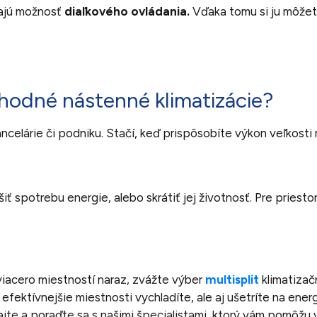
kajú možnosť
diaľkového ovládania.
Vďaka tomu si ju môžet
hodné nástenné klimatizácie?
ncelárie či podniku. Stačí, keď prispôsobíte výkon veľkosti
 spotrebu energie, alebo skrátiť jej životnosť. Pre priesto
iacero miestností naraz, zvážte výber
multisplit
klimatizač
fektívnejšie miestnosti vychladíte, ale aj ušetríte na ener
jte a poraďte sa s našimi špecialistami, ktorý vám pomôžu v