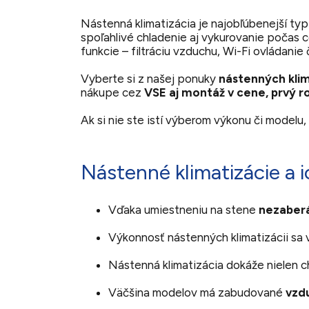
Nástenná klimatizácia je najobľúbenejší ty
spoľahlivé chladenie aj vykurovanie počas 
funkcie – filtráciu vzduchu, Wi-Fi ovládanie 
Vyberte si z našej ponuky
nástenných klim
nákupe cez
VSE aj montáž v cene, prvý r
Ak si nie ste istí výberom výkonu či modelu,
Nástenné klimatizácie a 
Vďaka umiestneniu na stene
nezaberá
Výkonnosť nástenných klimatizácii sa 
Nástenná klimatizácia dokáže nielen c
Väčšina modelov má zabudované
vzdu