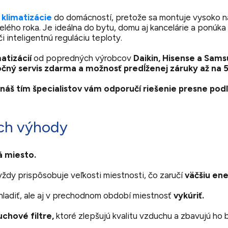
p
klimatizácie
do domácností, pretože sa montuje vysoko na 
celého roka. Je ideálna do bytu, domu aj kancelárie a ponúk
či inteligentnú reguláciu teploty.
atizácií
od popredných výrobcov
Daikin, Hisense a Sams
očný servis zdarma a možnosť predĺženej záruky až na 5
náš tím špecialistov vám odporučí riešenie presne podľ
ich výhody
 miesto.
vždy prispôsobuje veľkosti miestnosti, čo zaručí
väčšiu ene
hladiť, ale aj v prechodnom období miestnosť
vykúriť.
chové filtre,
ktoré zlepšujú kvalitu vzduchu a zbavujú ho b