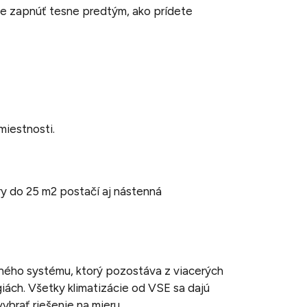
e zapnúť tesne predtým, ako prídete
 miestnosti.
ry do 25 m2 postačí aj nástenná
ného systému, ktorý pozostáva z viacerých
giách. Všetky klimatizácie od VSE sa dajú
ybrať riešenie na mieru.