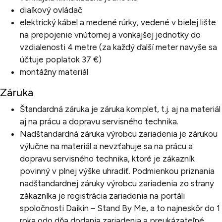
diaľkový ovládač
elektrický kábel a medené rúrky, vedené v bielej lište
na prepojenie vnútornej a vonkajšej jednotky do
vzdialenosti 4 metre (za každý ďalší meter navyše sa
účtuje poplatok 37 €)
montážny materiál
Záruka
Štandardná záruka je záruka komplet, t.j. aj na materiál
aj na prácu a dopravu servisného technika.
Nadštandardná záruka výrobcu zariadenia je zárukou
výlučne na materiál a nevzťahuje sa na prácu a
dopravu servisného technika, ktoré je zákazník
povinný v plnej výške uhradiť. Podmienkou priznania
nadštandardnej záruky výrobcu zariadenia zo strany
zákazníka je registrácia zariadenia na portáli
spoločnosti Daikin – Stand By Me, a to najneskôr do 1
roka odo dňa dodania zariadenia a preukázateľné