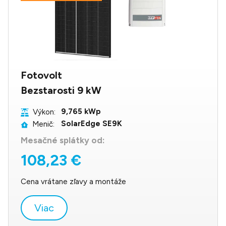
Fotovolt
Bezstarosti 9 kW
9,765 kWp
Výkon:
SolarEdge SE9K
Menič:
Mesačné splátky od:
108,23 €
Cena vrátane zľavy a montáže
Viac