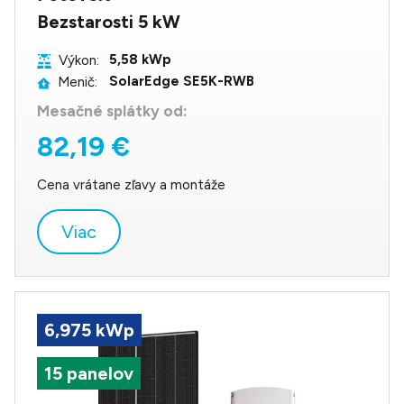
Bezstarosti 5 kW
5,58 kWp
Výkon:
SolarEdge SE5K-RWB
Menič:
Mesačné splátky od:
82,19 €
Cena vrátane zľavy a montáže
Viac
6,975 kWp
15 panelov