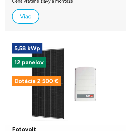
Cena vrátane zľavy a montáže
Viac
5,58 kWp
12 panelov
Dotácia 2 500 €
Fotovolt