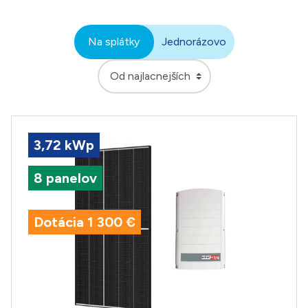
Na splátky
Jednorázovo
3,72 kWp
8 panelov
Dotácia 1 300 €