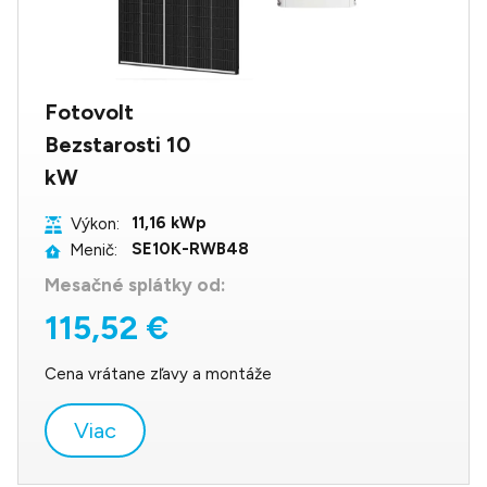
Fotovolt
Bezstarosti 10
kW
11,16 kWp
Výkon:
SE10K-RWB48
Menič:
Mesačné splátky od:
115,52 €
Cena vrátane zľavy a montáže
Viac