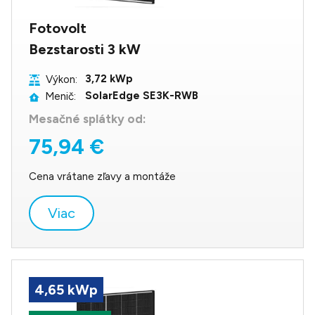
Fotovolt
Bezstarosti 3 kW
3,72 kWp
Výkon:
SolarEdge SE3K-RWB
Menič:
Mesačné splátky od:
75,94 €
Cena vrátane zľavy a montáže
Viac
4,65 kWp